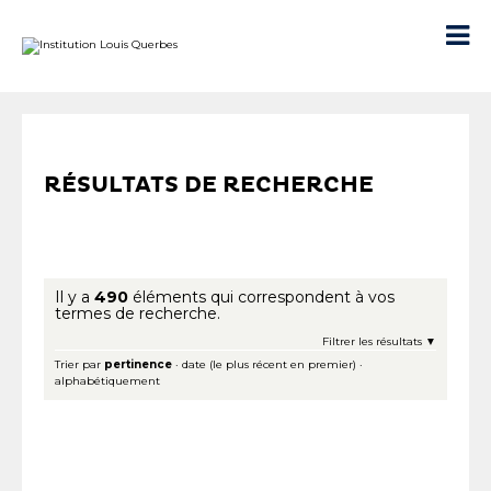
Aller
Outils
au
personnels

contenu.
|
Aller
à
la
navigation
RÉSULTATS DE RECHERCHE
Il y a
490
éléments qui correspondent à vos
termes de recherche.
Filtrer les résultats
Trier par
pertinence
·
date (le plus récent en premier)
·
alphabétiquement