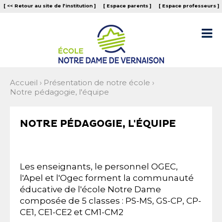
Aller
Outils
[ << Retour au site de l‘institution ]
[ Espace parents ]
[ Espace professeurs ]
au
personnels
contenu.
|
Aller

à
la
navigation
Accueil
›
Présentation de notre école
›
Notre pédagogie, l'équipe
NOTRE PÉDAGOGIE, L'ÉQUIPE
Les enseignants, le personnel OGEC,
l'Apel et l'Ogec forment la communauté
éducative de l'école Notre Dame
composée de 5 classes : PS-MS, GS-CP, CP-
CE1, CE1-CE2 et CM1-CM2