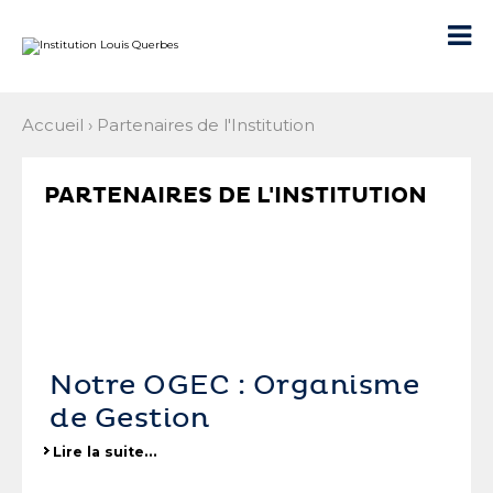
Aller
Outils
au
personnels

contenu.
|
Aller
à
la
navigation
Accueil
›
Partenaires de l'Institution
PARTENAIRES DE L'INSTITUTION
Notre OGEC : Organisme
de Gestion
Lire la suite…