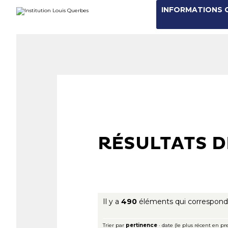
Aller
Outils
INFORMATIONS 
au
personnels
contenu.
|
Aller
à
la
navigation
RÉSULTATS 
Il y a
490
éléments qui correspond
Trier par
pertinence
·
date (le plus récent en pr