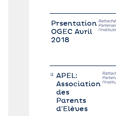
Rattaché
Prsentation
Partenai
l'Institut
OGEC Avril
2018
Rattac
APEL:
Parten
l'Instit
Association
des
Parents
d'Elèves