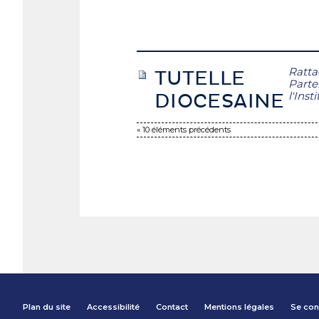
Ratta
TUTELLE
Parte
l'Inst
DIOCESAINE
« 10 éléments précédents
Plan du site
Accessibilité
Contact
Mentions légales
Se con