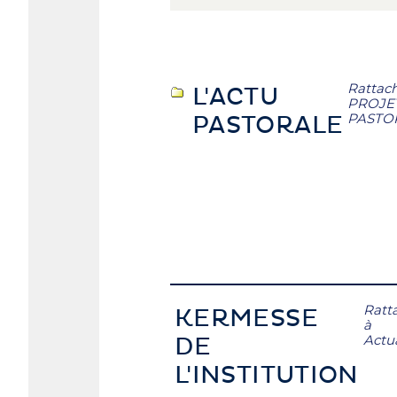
Rattac
L'ACTU
PROJE
PASTO
PASTORALE
Ratt
KERMESSE
à
Actua
DE
L'INSTITUTION