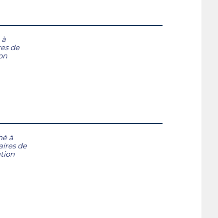
 à
res de
ion
hé à
aires de
ution