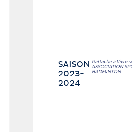
Rattaché à
Vivre s
SAISON
ASSOCIATION SP
BADMINTON
2023-
2024