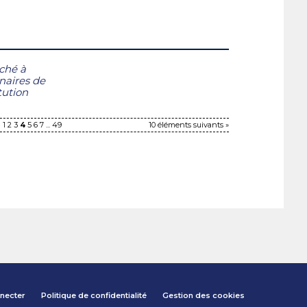
ché à
naires de
itution
1
2
3
4
5
6
7
...
49
10 éléments suivants »
necter
Politique de confidentialité
Gestion des cookies