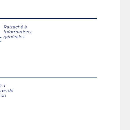
Rattaché à
Informations
générales
t
é à
res de
tion