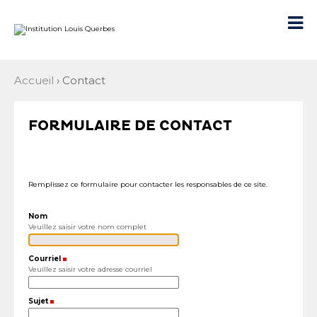
Aller
Outils
au
personnels

contenu.
|
Aller
à
la
navigation
Accueil
›
Contact
FORMULAIRE DE CONTACT
Remplissez ce formulaire pour contacter les responsables de ce site.
Nom
Veuillez saisir votre nom complet
Courriel
(Requis)
Veuillez saisir votre adresse courriel
Sujet
(Requis)