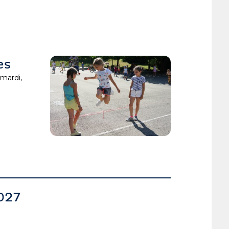
es
 mardi,
027