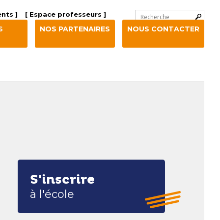
Chercher par
nts ]
[ Espace professeurs ]
Recherche
S
NOS PARTENAIRES
NOUS CONTACTER
avancée…
S'inscrire
à l'école