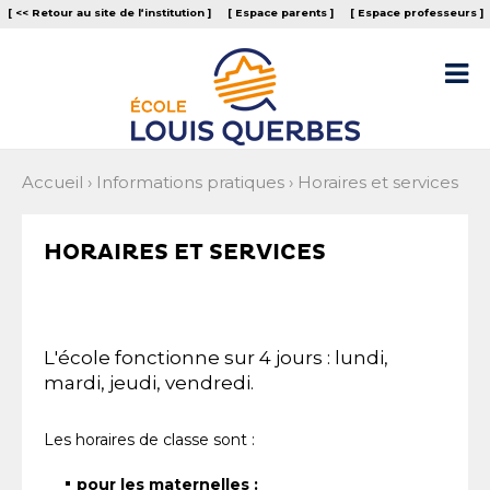
Aller
Outils
[ << Retour au site de l‘institution ]
[ Espace parents ]
[ Espace professeurs ]
au
personnels
contenu.
|
Aller

à
la
navigation
Accueil
›
Informations pratiques
›
Horaires et services
HORAIRES ET SERVICES
L'école fonctionne sur 4 jours : lundi,
mardi, jeudi, vendredi.
Les horaires de classe sont :
pour les maternelles :