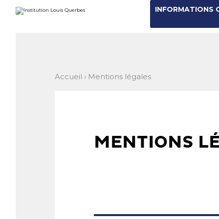
Aller
Outils
INFORMATIONS 
au
personnels
contenu.
|
Aller
à
la
navigation
Accueil
›
Mentions légales
MENTIONS L