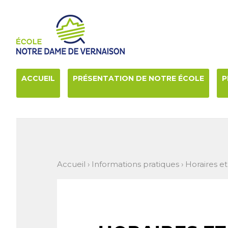
Aller
Outils
au
personnels
contenu.
|
Aller
à
la
navigation
ACCUEIL
PRÉSENTATION DE NOTRE ÉCOLE
P
Accueil
›
Informations pratiques
›
Horaires et