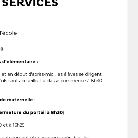
 SERVICES
d'école
20
.
s d'élémentaire :
et en début d'après-midi, les élèves se dirigent
ù ils sont accueillis. La classe commence à 8h30
 de maternelle
:
ermeture du portail à 8h30
)
0 et à 16h25.
bligatoirement être accompagnés dans les