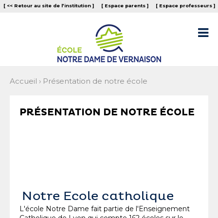
Aller
Outils
[ << Retour au site de l‘institution ]
[ Espace parents ]
[ Espace professeurs ]
au
personnels
contenu.
|
Aller

à
la
navigation
Accueil
›
Présentation de notre école
PRÉSENTATION DE NOTRE ÉCOLE
Notre Ecole catholique
L'école Notre Dame fait partie de l'Enseignement