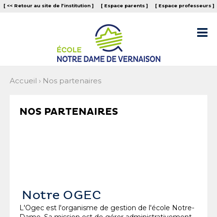
Aller
Outils
[ << Retour au site de l‘institution ]
[ Espace parents ]
[ Espace professeurs ]
au
personnels
contenu.
|
Aller

à
la
navigation
Accueil
›
Nos partenaires
NOS PARTENAIRES
Notre OGEC
L'Ogec est l'organisme de gestion de l'école Notre-