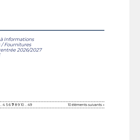
 à
Informations
/
Fournitures
 rentrée 2026/2027
E
...
4
5
6
7
8
9
10
...
49
10 éléments suivants »