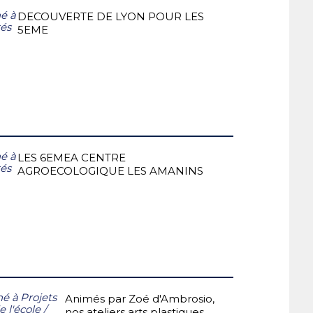
é à
DECOUVERTE DE LYON POUR LES
tés
5EME
é à
LES 6EMEA CENTRE
tés
AGROECOLOGIQUE LES AMANINS
hé à
Projets
Animés par Zoé d'Ambrosio,
e l'école
/
nos ateliers arts plastiques