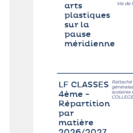
Vie de l
arts
plastiques
sur la
pause
méridienne
Rattaché
LF CLASSES
générales
scolaires
4ème -
COLLEG
Répartition
par
matière
2026/2027