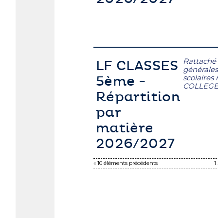
Rattaché
LF CLASSES
générales
scolaires
5ème -
COLLEG
Répartition
par
matière
2026/2027
« 10 éléments précédents
1