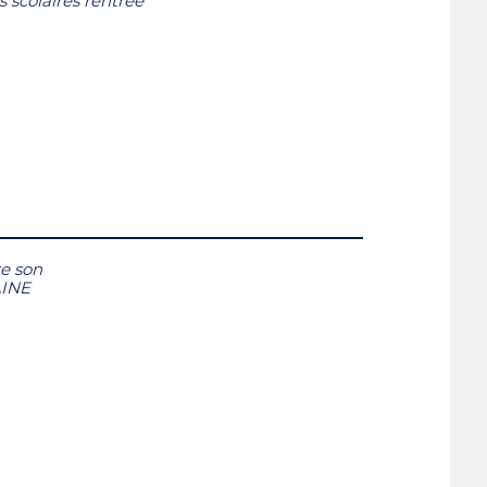
s scolaires rentrée
re son
INE