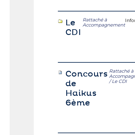
Rattaché à
Info
Le
Accompagnement
CDI
Rattaché à
Concours
Accompag
/
Le CDI
de
Haikus
6ème