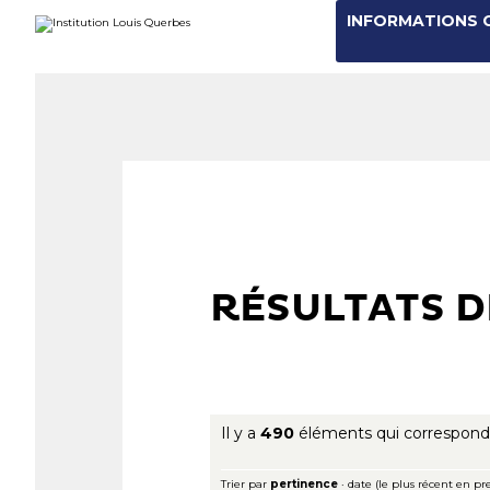
Aller
Outils
INFORMATIONS 
au
personnels
contenu.
|
Aller
à
la
navigation
RÉSULTATS 
Il y a
490
éléments qui correspond
Trier par
pertinence
·
date (le plus récent en pr