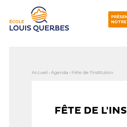
Aller
Outils
au
personnels
contenu.
|
PRÉSE
Aller
à
NOTRE
la
navigation
Accueil
›
Agenda
›
Fête de l'Institution
FÊTE DE L'IN