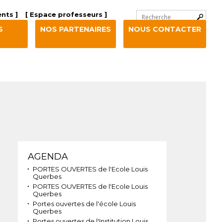
Chercher par
nts ]
[ Espace professeurs ]
Recherche
S
NOS PARTENAIRES
NOUS CONTACTER
avancée…
Navigation
AGENDA
PORTES OUVERTES de l'Ecole Louis
Querbes
PORTES OUVERTES de l'Ecole Louis
Querbes
Portes ouvertes de l'école Louis
Querbes
Portes ouvertes de l'Institution Louis