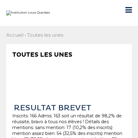
Aller
Outils
au
personnels

contenu.
|
Aller
à
la
navigation
Accueil
›
Toutes les unes
TOUTES LES UNES
RESULTAT BREVET
Inscrits: 166 Admis: 163 soit un résultat de 98,2% de
réussite, bravo à tous nos élèves ! Détails des
mentions: sans mention: 17 (10,2% des inscrits)
mention assez bien: 54 (32,5% des inscrits) mention