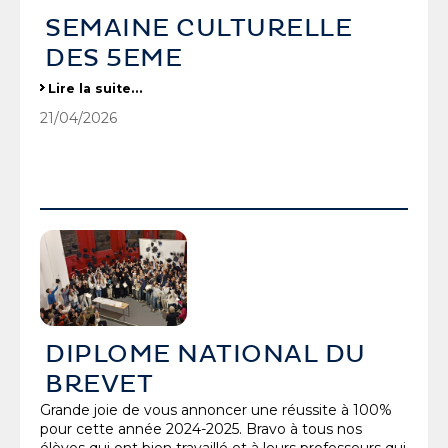
SEMAINE CULTURELLE
DES 5EME
SEMAINE CULTURELLE DES 5EME
Lire la suite…
-
21/04/2026
DIPLOME NATIONAL DU
BREVET
Grande joie de vous annoncer une réussite à 100%
pour cette année 2024-2025. Bravo à tous nos
élèves qui ont bien travaillé et à leurs professeurs qui