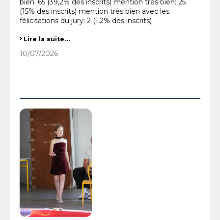
bien: 65 (39,2% des inscrits) mention très bien: 25
(15% des inscrits) mention très bien avec les
félicitations du jury: 2 (1,2% des inscrits)
RESULTAT BREVET
Lire la suite…
-
10/07/2026