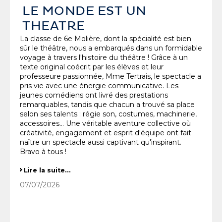
LE MONDE EST UN
THEATRE
La classe de 6e Molière, dont la spécialité est bien
sûr le théâtre, nous a embarqués dans un formidable
voyage à travers l'histoire du théâtre ! Grâce à un
texte original coécrit par les élèves et leur
professeure passionnée, Mme Tertrais, le spectacle a
pris vie avec une énergie communicative. Les
jeunes comédiens ont livré des prestations
remarquables, tandis que chacun a trouvé sa place
selon ses talents : régie son, costumes, machinerie,
accessoires… Une véritable aventure collective où
créativité, engagement et esprit d'équipe ont fait
naître un spectacle aussi captivant qu'inspirant.
Bravo à tous !
LE MONDE EST UN THEATRE
Lire la suite…
-
07/07/2026