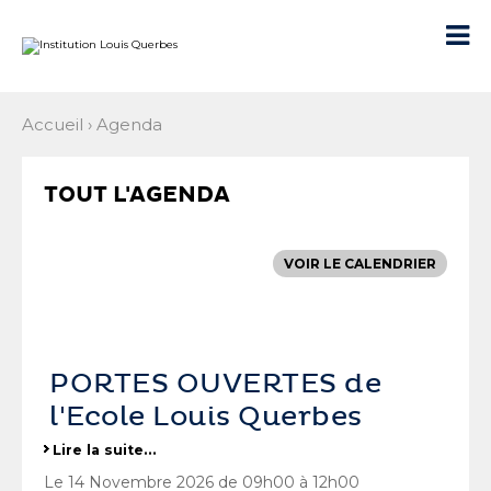
Aller
Outils
au
personnels

contenu.
|
Aller
à
la
navigation
Accueil
›
Agenda
TOUT L'AGENDA
VOIR LE CALENDRIER
PORTES OUVERTES de
l'Ecole Louis Querbes
Lire la suite…
Le 14 Novembre 2026 de 09h00 à 12h00