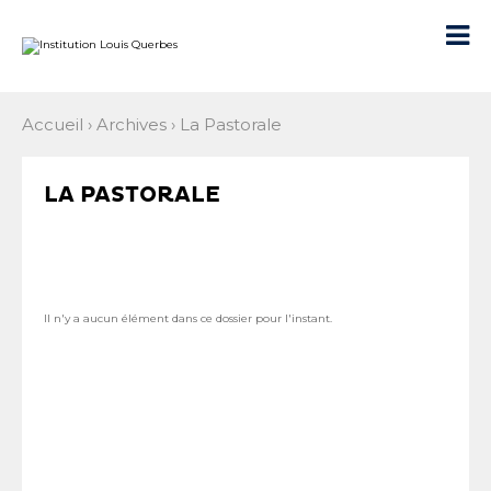
Aller
Outils
au
personnels

contenu.
|
Aller
à
la
navigation
Accueil
›
Archives
›
La Pastorale
LA PASTORALE
Il n'y a aucun élément dans ce dossier pour l'instant.