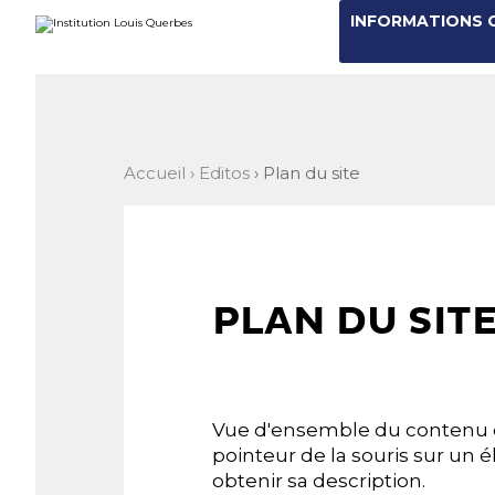
Aller
Outils
INFORMATIONS 
au
personnels
contenu.
|
Aller
à
la
navigation
Accueil
›
Editos
›
Plan du site
PLAN DU SIT
Vue d'ensemble du contenu dis
pointeur de la souris sur u
obtenir sa description.