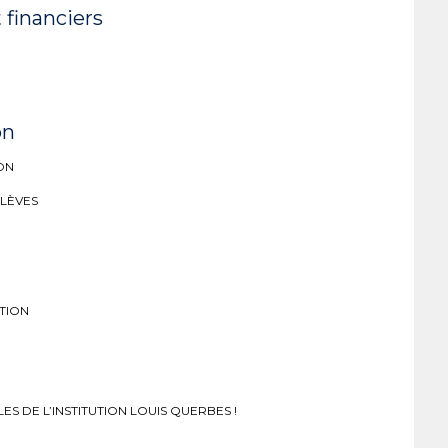
 financiers
on
ON
ELÈVES
TION
S DE L’INSTITUTION LOUIS QUERBES !