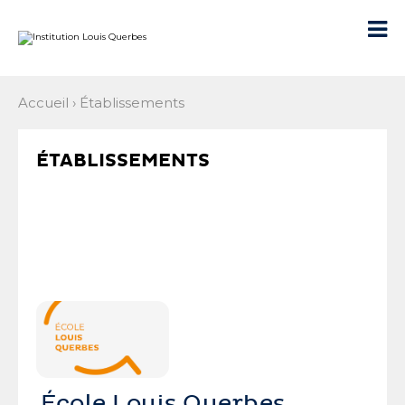
Aller
Outils
au
personnels

contenu.
|
Aller
à
la
navigation
Accueil
›
Établissements
ÉTABLISSEMENTS
École Louis Querbes