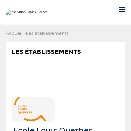
Aller
Outils
au
personnels

contenu.
|
Aller
à
la
navigation
Accueil
›
Les établissements
LES ÉTABLISSEMENTS
Ecole Louis Querbes