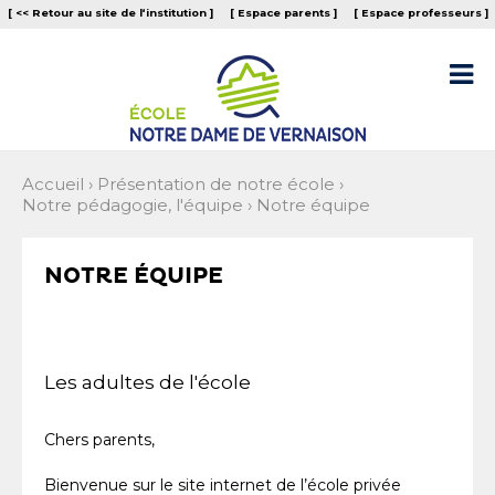
Aller
Outils
[ << Retour au site de l‘institution ]
[ Espace parents ]
[ Espace professeurs ]
au
personnels
contenu.
|
Aller

à
la
navigation
Accueil
›
Présentation de notre école
›
Notre pédagogie, l'équipe
›
Notre équipe
NOTRE ÉQUIPE
Les adultes de l'école
Chers parents,
Bienvenue sur le site internet de l’école privée