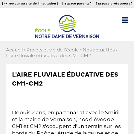
Aller
Outils
[ << Retour au site de l‘institution ]
[ Espace parents ]
[ Espace professeurs ]
au
personnels
contenu.
|
Aller

à
la
navigation
Accueil
›
Projets et vie de l'école
›
Nos actualités
›
L'aire fluviale éducative des CM1-CM2
L'AIRE FLUVIALE ÉDUCATIVE DES
CM1-CM2
Depuis 2 ans, en partenariat avec le Smiril
et la mairie de Vernaison, nos élèves de
CM1 et CM2 s'occupent d'un terrain sur les
bords du Rhône : étude de la faune et de