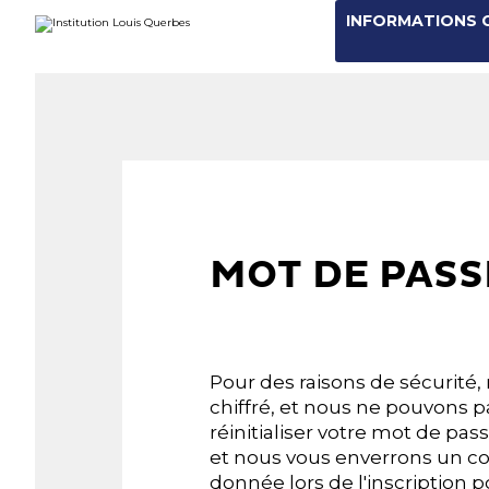
Aller
Outils
INFORMATIONS 
au
personnels
contenu.
|
Aller
à
la
navigation
MOT DE PASS
Pour des raisons de sécurité
chiffré, et nous ne pouvons pa
réinitialiser votre mot de pas
et nous vous enverrons un cou
donnée lors de l'inscription 