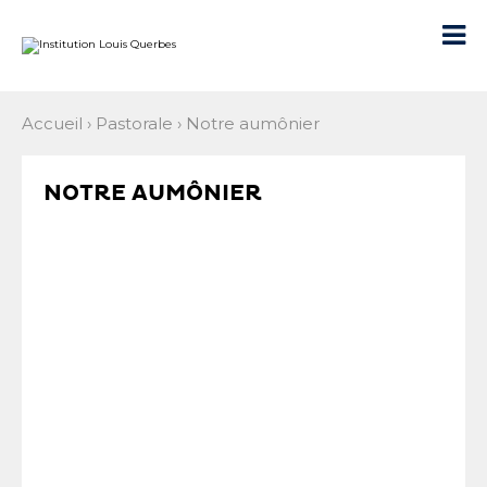
Aller
Outils
au
personnels

contenu.
|
Aller
à
la
navigation
Accueil
›
Pastorale
›
Notre aumônier
NOTRE AUMÔNIER