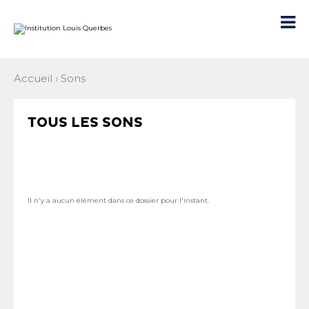
Aller
Outils
au
personnels

contenu.
|
Aller
à
la
navigation
Accueil
›
Sons
TOUS LES SONS
Il n'y a aucun élément dans ce dossier pour l'instant.