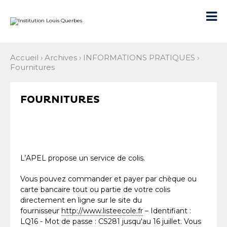
Aller
Outils
au
personnels

contenu.
|
Aller
à
la
navigation
Accueil
›
Archives
›
INFORMATIONS PRATIQUES
›
Fournitures
FOURNITURES
L’APEL propose un service de colis.
Vous pouvez commander et payer par chèque ou
carte bancaire tout ou partie de votre colis
directement en ligne sur le site du
fournisseur
http://www.listeecole.fr
– Identifiant :
LQ16 - Mot de passe : CS281 jusqu'au 16 juillet. Vous