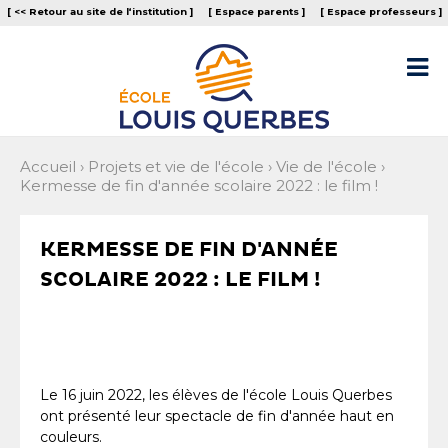
Aller
Outils
[ << Retour au site de l‘institution ]
[ Espace parents ]
[ Espace professeurs ]
au
personnels
contenu.
|
Aller

à
la
navigation
Accueil
›
Projets et vie de l'école
›
Vie de l'école
›
Kermesse de fin d'année scolaire 2022 : le film !
KERMESSE DE FIN D'ANNÉE
SCOLAIRE 2022 : LE FILM !
Le 16 juin 2022, les élèves de l'école Louis Querbes
ont présenté leur spectacle de fin d'année haut en
couleurs.