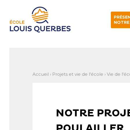
Aller
Outils
au
personnels
contenu.
|
PRÉSE
Aller
à
NOTRE
la
navigation
Accueil
›
Projets et vie de l'école
›
Vie de l'éc
NOTRE PROJE
POULAILLER