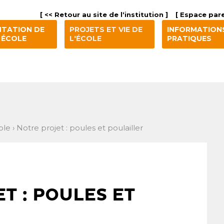
[ << Retour au site de l‘institution ]
[ Espace pare
NTATION DE
PROJETS ET VIE DE
INFORMATION
 ÉCOLE
L'ÉCOLE
PRATIQUES
ole
›
Notre projet : poules et poulailler
T : POULES ET