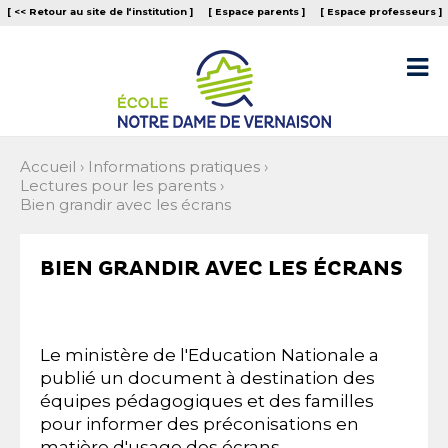
Aller
Outils
[ << Retour au site de l‘institution ]
[ Espace parents ]
[ Espace professeurs ]
au
personnels
contenu.
|
Aller

à
la
navigation
Accueil
›
Informations pratiques
›
Lectures pour les parents
›
Bien grandir avec les écrans
BIEN GRANDIR AVEC LES ÉCRANS
Le ministère de l'Education Nationale a
publié un document à destination des
équipes pédagogiques et des familles
pour informer des préconisations en
matière d'usage des écrans.