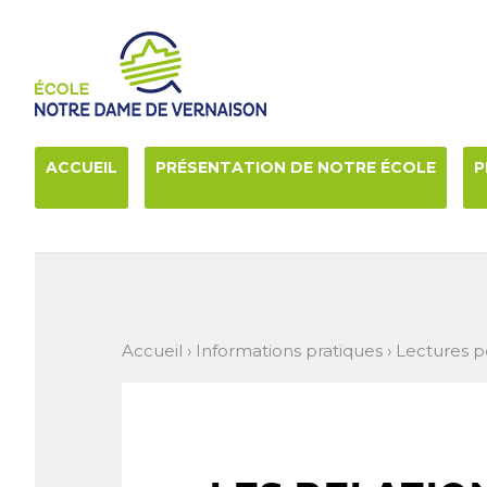
Aller
Outils
au
personnels
contenu.
|
Aller
à
la
navigation
ACCUEIL
PRÉSENTATION DE NOTRE ÉCOLE
P
Accueil
›
Informations pratiques
›
Lectures p