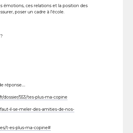
s émotions, ces relations et la position des
assurer, poser un cadre à l'école.
 ?
 réponse....
r/dossier/553/tes-plus-ma-copine
/faut-il-se-meler-des-amities-de-nos-
cles/t-es-plus-ma-copine#