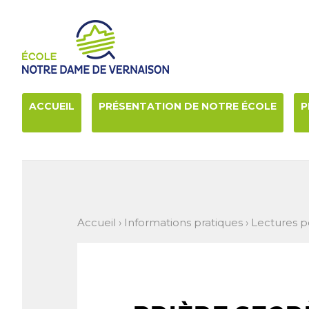
Aller
Outils
au
personnels
contenu.
|
Aller
à
la
navigation
ACCUEIL
PRÉSENTATION DE NOTRE ÉCOLE
P
Accueil
›
Informations pratiques
›
Lectures p