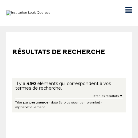
Aller
Outils
au
personnels

contenu.
|
Aller
à
la
navigation
RÉSULTATS DE RECHERCHE
Il y a
490
éléments qui correspondent à vos
termes de recherche.
Filtrer les résultats
Trier par
pertinence
·
date (le plus récent en premier)
·
alphabétiquement