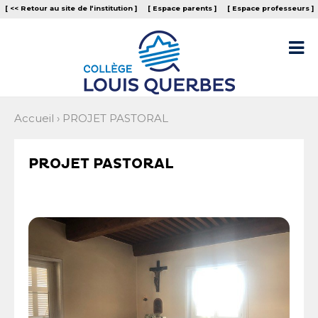
Aller
Outils
[ << Retour au site de l‘institution ]
[ Espace parents ]
[ Espace professeurs ]
au
personnels
contenu.
|
Aller

à
la
navigation
Accueil
›
PROJET PASTORAL
PROJET PASTORAL