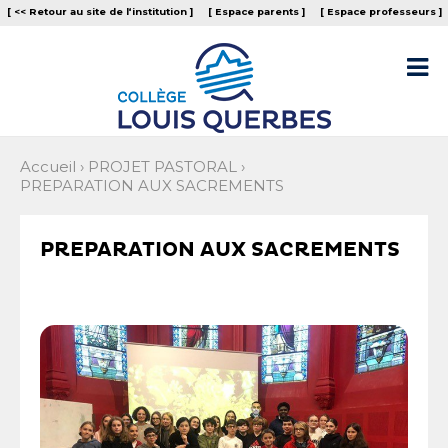
Aller
Outils
[ << Retour au site de l‘institution ]
[ Espace parents ]
[ Espace professeurs ]
au
personnels
contenu.
|
Aller

à
la
navigation
Accueil
›
PROJET PASTORAL
›
PREPARATION AUX SACREMENTS
PREPARATION AUX SACREMENTS