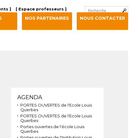
Chercher par
nts ]
[ Espace professeurs ]
Recherche
S
NOS PARTENAIRES
NOUS CONTACTER
avancée…
Navigation
AGENDA
PORTES OUVERTES de l'Ecole Louis
Querbes
PORTES OUVERTES de l'Ecole Louis
Querbes
Portes ouvertes de l'école Louis
Querbes
Portes ouvertes de l'Institution Louis