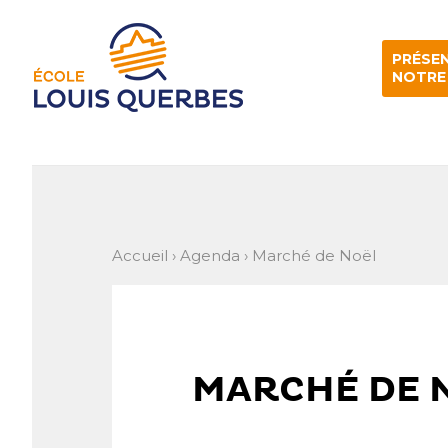
Aller
Outils
au
personnels
contenu.
|
PRÉSE
Aller
à
NOTRE
la
navigation
Accueil
›
Agenda
›
Marché de Noël
MARCHÉ DE 