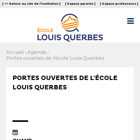
Aller
Outils
[ << Retour au site de l‘institution ]
[ Espace parents ]
[ Espace professeurs ]
au
personnels
contenu.
|
Aller

à
la
navigation
Accueil
›
Agenda
›
Portes ouvertes de l'école Louis Querbes
PORTES OUVERTES DE L'ÉCOLE
LOUIS QUERBES