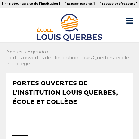
Aller
Outils
[ << Retour au site de l‘institution ]
[ Espace parents ]
[ Espace professeurs ]
au
personnels
contenu.
|
Aller

à
la
navigation
Accueil
›
Agenda
›
Portes ouvertes de l'Institution Louis Querbes, école
et collège
PORTES OUVERTES DE
L'INSTITUTION LOUIS QUERBES,
ÉCOLE ET COLLÈGE