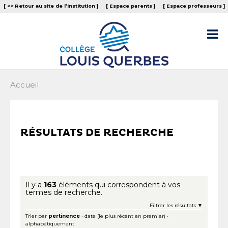
Aller
Outils
[ << Retour au site de l‘institution ]
[ Espace parents ]
[ Espace professeurs ]
au
personnels
contenu.
|
Aller

à
la
navigation
Accueil
RÉSULTATS DE RECHERCHE
Il y a
163
éléments qui correspondent à vos
termes de recherche.
Filtrer les résultats
Trier par
pertinence
·
date (le plus récent en premier)
·
alphabétiquement