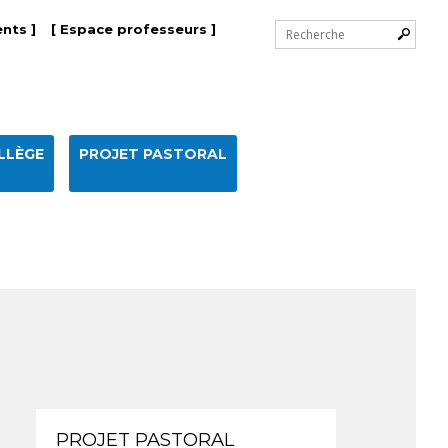
Chercher par
nts ]
[ Espace professeurs ]
Recherche
avancée…
LLÈGE
PROJET PASTORAL
Navigation
PROJET PASTORAL