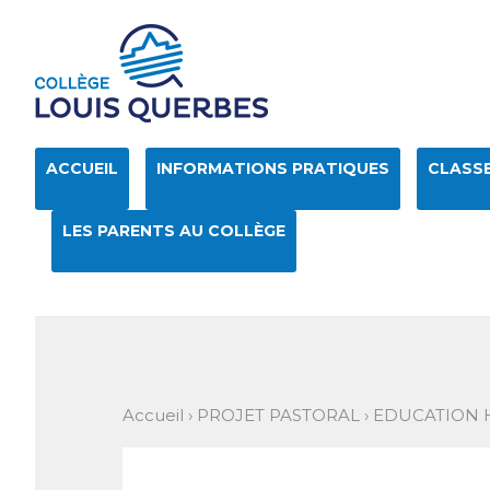
Aller
Outils
au
personnels
contenu.
|
Aller
à
la
navigation
ACCUEIL
INFORMATIONS PRATIQUES
CLASSE
LES PARENTS AU COLLÈGE
Accueil
›
PROJET PASTORAL
›
EDUCATION 