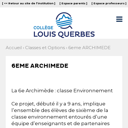
Aller
Outils
[ << Retour au site de l‘institution ]
[ Espace parents ]
[ Espace professeurs ]
au
personnels
contenu.
|
Aller

à
la
navigation
Accueil
›
Classes et Options
›
6eme ARCHIMEDE
6EME ARCHIMEDE
La 6e Archimède : classe Environnement
Ce projet, débuté il y a 9 ans, implique
l’ensemble des élèves de sixième de la
classe environnement entourés d’une
équipe d’enseignants et de partenaires