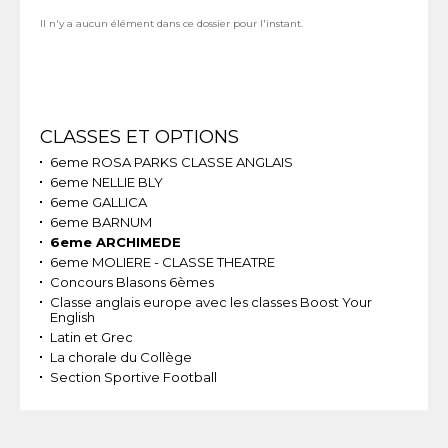
Il n'y a aucun élément dans ce dossier pour l'instant.
Navigation
CLASSES ET OPTIONS
6eme ROSA PARKS CLASSE ANGLAIS
6eme NELLIE BLY
6eme GALLICA
6eme BARNUM
6eme ARCHIMEDE
6eme MOLIERE - CLASSE THEATRE
Concours Blasons 6èmes
Classe anglais europe avec les classes Boost Your
English
Latin et Grec
La chorale du Collège
Section Sportive Football