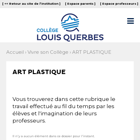
Aller
Outils
[ << Retour au site de l‘institution ]
[ Espace parents ]
[ Espace professeurs ]
au
personnels
contenu.
|
Aller

à
la
navigation
Accueil
›
Vivre son Collège
›
ART PLASTIQUE
ART PLASTIQUE
Vous trouverez dans cette rubrique le
travail effectué au fil du temps par les
élèves et l'imagination de leurs
professeurs.
Il n'y a aucun élément dans ce dossier pour l'instant.