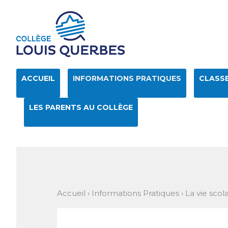
Aller
Outils
au
personnels
contenu.
|
Aller
à
la
navigation
ACCUEIL
INFORMATIONS PRATIQUES
CLASSE
LES PARENTS AU COLLÈGE
Accueil
›
Informations Pratiques
›
La vie scola