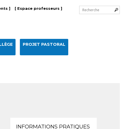
Chercher par
nts ]
[ Espace professeurs ]
Recherche
avancée…
LLÈGE
PROJET PASTORAL
Navigation
INFORMATIONS PRATIQUES