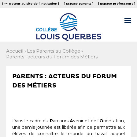
Aller
Outils
[ << Retour au site de l‘institution ]
[ Espace parents ]
[ Espace professeurs ]
au
personnels
contenu.
|
Aller

à
la
navigation
Accueil
›
Les Parents au Collège
›
Parents : acteurs du Forum des Métiers
PARENTS : ACTEURS DU FORUM
DES MÉTIERS
Dans le cadre du
P
arcours
A
venir et de l'
O
rientation,
une demis journée est libérée afin de permettre aux
élèves de connaître le monde du travail auquel