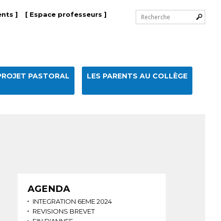
Chercher par
nts ]
[ Espace professeurs ]
Recherche
avancée…
PROJET PASTORAL
LES PARENTS AU COLLÈGE
Navigation
AGENDA
INTEGRATION 6EME 2024
REVISIONS BREVET