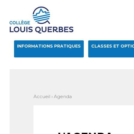
Aller
Outils
au
personnels
contenu.
|
Aller
à
la
navigation
INFORMATIONS PRATIQUES
CLASSES ET OPTI
Accueil
›
Agenda