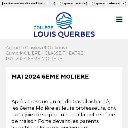
Aller
Outils
[ << Retour au site de l‘institution ]
[ Espace parents ]
[ Espace professeurs ]
au
personnels
contenu.
|
Aller

à
la
navigation
Accueil
›
Classes et Options
›
6eme MOLIERE - CLASSE THEATRE
›
MAI 2024 6EME MOLIERE
MAI 2024 6EME MOLIERE
Après presque un an de travail acharné,
les 6eme Molière et leurs professeurs, ont
eu la joie de se produire sur la belle scène
de Maison Forte devant les parents
attentifs et le corps enseignant.