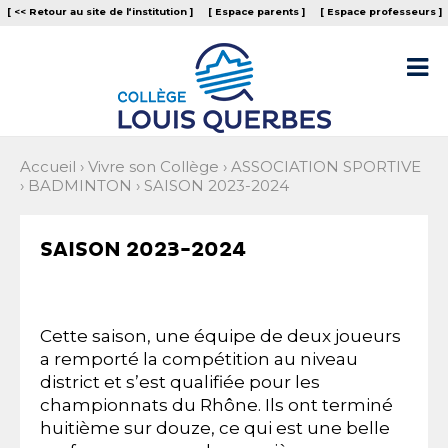
Aller
Outils
[ << Retour au site de l‘institution ]
[ Espace parents ]
[ Espace professeurs ]
au
personnels
contenu.
|
Aller

à
la
navigation
Accueil
›
Vivre son Collège
›
ASSOCIATION SPORTIVE
›
BADMINTON
›
SAISON 2023-2024
SAISON 2023-2024
Cette saison, une équipe de deux joueurs
a remporté la compétition au niveau
district et s’est qualifiée pour les
championnats du Rhône. Ils ont terminé
huitième sur douze, ce qui est une belle