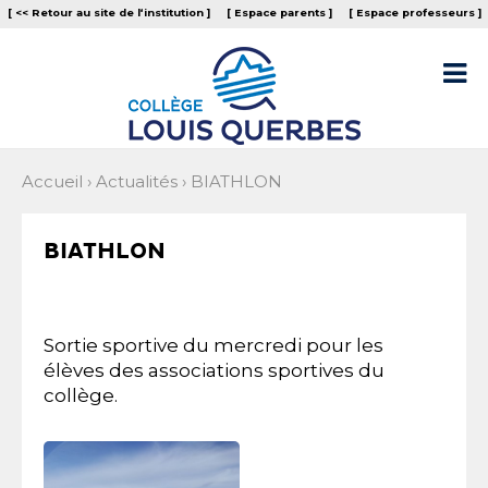
Aller
Outils
[ << Retour au site de l‘institution ]
[ Espace parents ]
[ Espace professeurs ]
au
personnels
contenu.
|
Aller

à
la
navigation
Accueil
›
Actualités
›
BIATHLON
BIATHLON
Sortie sportive du mercredi pour les
élèves des associations sportives du
collège.