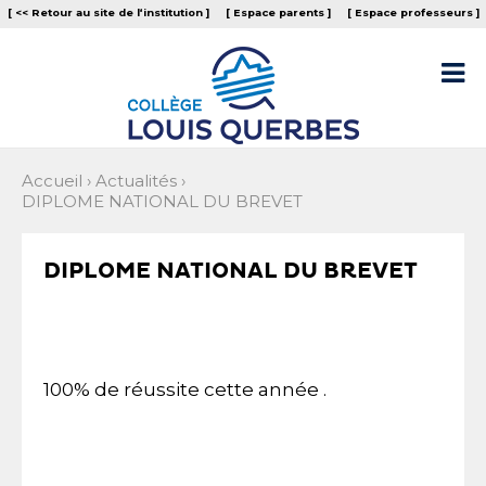
Aller
Outils
[ << Retour au site de l‘institution ]
[ Espace parents ]
[ Espace professeurs ]
au
personnels
contenu.
|
Aller

à
la
navigation
Accueil
›
Actualités
›
DIPLOME NATIONAL DU BREVET
DIPLOME NATIONAL DU BREVET
100% de réussite cette année .