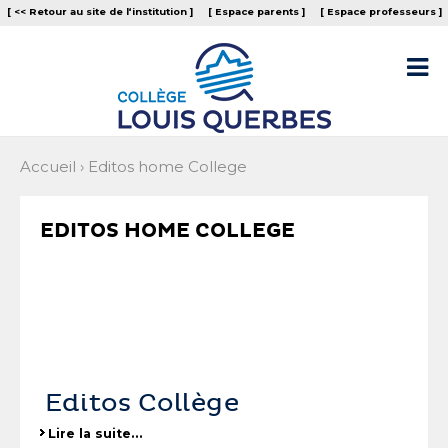
Aller
Outils
[ << Retour au site de l‘institution ]
[ Espace parents ]
[ Espace professeurs ]
au
personnels
contenu.
|
Aller

à
la
navigation
Accueil
›
Editos home College
EDITOS HOME COLLEGE
Editos Collège
Lire la suite…