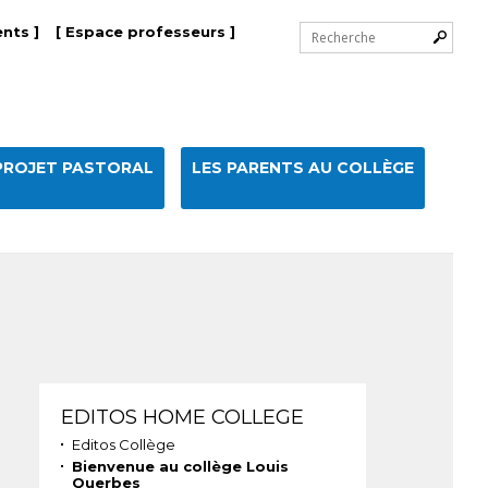
Chercher par
nts ]
[ Espace professeurs ]
Recherche
avancée…
PROJET PASTORAL
LES PARENTS AU COLLÈGE
Navigation
EDITOS HOME COLLEGE
Editos Collège
Bienvenue au collège Louis
Querbes