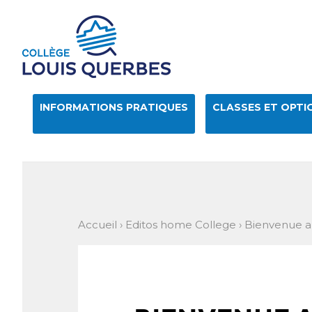
Aller
Outils
au
personnels
contenu.
|
Aller
à
la
navigation
INFORMATIONS PRATIQUES
CLASSES ET OPTI
Accueil
›
Editos home College
›
Bienvenue a