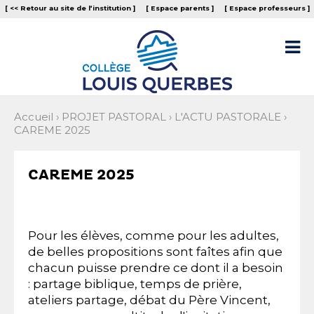
Aller
Outils
[ << Retour au site de l‘institution ]
[ Espace parents ]
[ Espace professeurs ]
au
personnels
contenu.
|
Aller

à
la
navigation
Accueil
›
PROJET PASTORAL
›
L'ACTU PASTORALE
›
CAREME 2025
CAREME 2025
Pour les élèves, comme pour les adultes,
de belles propositions sont faîtes afin que
chacun puisse prendre ce dont il a besoin
: partage biblique, temps de prière,
ateliers partage, débat du Père Vincent,